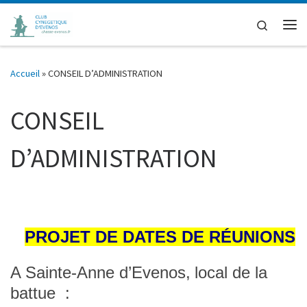
Passer au contenu
Search
Me
Accueil
»
CONSEIL D’ADMINISTRATION
CONSEIL
D’ADMINISTRATION
PROJET DE
DATES DE RÉUNIONS
A Sainte-Anne d’Evenos,
local de la
battue :