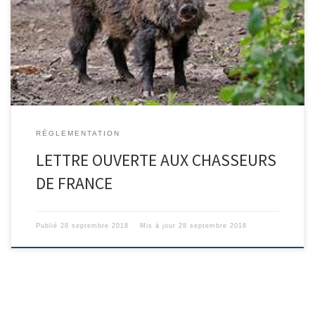
France, Il y a maintenant quelques jours que la fièvre porcine
africaine a fait son apparition en Belgique, à quelques kilomètres
de la frontière française. L’arrivée possible, sur le sol français,
d’une telle maladie est une épée de […]
RÉGLEMENTATION
LETTRE OUVERTE AUX CHASSEURS
DE FRANCE
Publié
28 septembre 2018
Mis à jour
28 septembre 2018