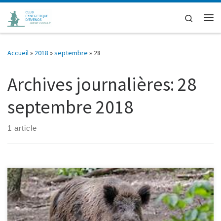
Passer au contenu
Search
Me
Accueil
»
2018
»
septembre
»
28
Archives journalières:
28
septembre 2018
1 article
Lettre ouverte aux chasseurs de France Chers amis chasseurs de