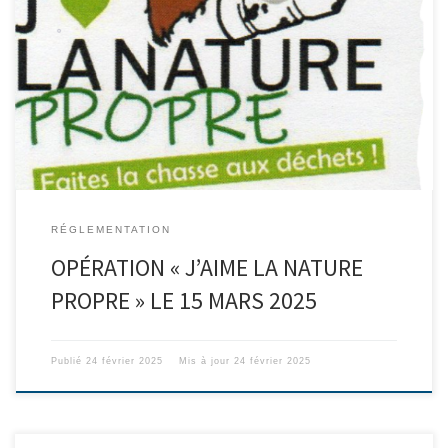
Amis chasseurs, L’opération « J’aime la nature propre », à
l’initiative de la Fédération Nationale des Chasseurs, mobilise au
niveau national sur 3 jours , les 14, 15 et 16 mars, l’ensemble des
Fédérations Départementales des Chasseurs et les sociétés de
chasse. En ce qui concerne le Club Cynégétique d’Evenos, elle se
[…]
RÉGLEMENTATION
OPÉRATION « J’AIME LA NATURE
PROPRE » LE 15 MARS 2025
Publié
24 février 2025
Mis à jour
24 février 2025