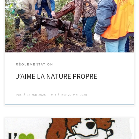
l’opération « J’aime la nature propre » paraissait mal engagée.
Malgré ces conditions météorologiques défavorables 25
volontaires ont répondu présents au col du Corps de Garde, lieu
du rendez-vous. Parmi eux, une majorité de chasseurs mais
également quelques adhérents […]
RÉGLEMENTATION
J’AIME LA NATURE PROPRE
Publié
22 mai 2025
Mis à jour
22 mai 2025