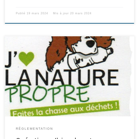
Publié
19 mars 2024
Mis à jour
20 mars 2024
Le club Cynégétique d’Evenos organise, le samedi 16 mars 2024,
l’opération « J’aime la nature propre » sur son territoire. En quoi
cela consiste ? J’aime la Nature Propre (JLNP) est une opération
participative et citoyenne de nettoyage de la nature portée par la
Fédération Nationale des Chasseurs (FNC) et financé par l’Office
Français […]
RÉGLEMENTATION