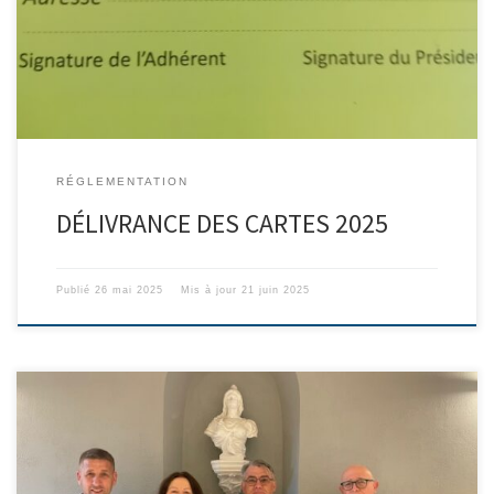
agricole du Beausset, chez monsieur Martinez. Règlement par
chèque uniquement.
RÉGLEMENTATION
DÉLIVRANCE DES CARTES 2025
Publié
26 mai 2025
Mis à jour
21 juin 2025
Suite à l’appel lancé par la Fédération Nationale des Chasseurs
(FNC) une délégation de chasseurs du Club Cynégétique a