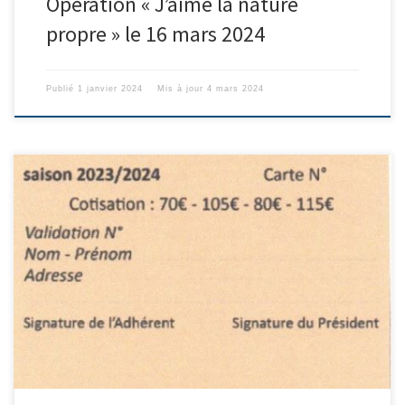
Opération « J’aime la nature
propre » le 16 mars 2024
Publié
1 janvier 2024
Mis à jour
4 mars 2024
Salle polyvalente de 9H00 à 11H30 Samedi 3 août 2024
Samedi 24 août 2024 Samedi 7 septembre 2024. Après ces dates,
il vous est toujours possible de récupérer votre carte à la
Coopérative agricole du Beausset, chez monsieur Martinez.
Règlement par chèque uniquement.