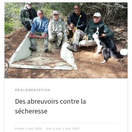
Pour aider la faune à survivre aux vagues de chaleur de l’été, les
chasseurs de la battue ont installé le samedi 20 avril 2024 trois
nouveaux abreuvoirs de 750 litres qui se fondent autant que
possible dans l’environnement de leur territoire.Une image de
marque du chasseur gestionnaire, protecteur de la […]
RÉGLEMENTATION
Des abreuvoirs contre la
sécheresse
Publié
1 mai 2024
Mis à jour
1 mai 2024