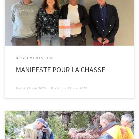
rencontré madame Blandine Monier, maire d’Evenos, pour lui
remettre le manifeste qui regroupe les revendications de la
chasse française. L’édile nous a apporté son soutien de façon
naturelle et spontanée.
RÉGLEMENTATION
MANIFESTE POUR LA CHASSE
Publié
22 mai 2025
Mis à jour
22 mai 2025
Après une nuit très pluvieuse et un lever du jour dans la brume,