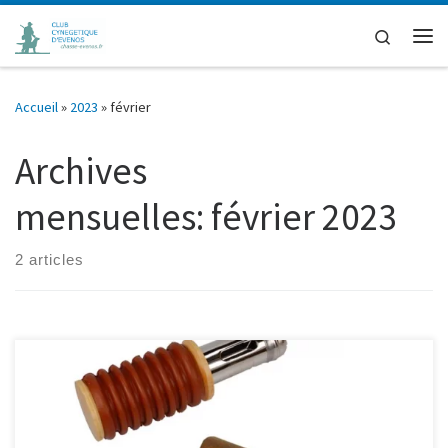
Passer au contenu
Search
Me
Accueil
»
2023
»
février
Archives
mensuelles:
février 2023
2 articles
Début de l’école : Lundi 18 mars 2024 fin de l’école : En fonction