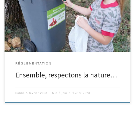
La FDC83 a fourni au Club Cynégétique deux récipients pour le
recyclage des douilles. Après aménagement, celui des cartouches
a été installé à proximité de la cuve verte de l’aire profonde où
ont lieu les lâchers, celui des balles de carabine sous le préau du
silo de la battue. Alors, […]
RÉGLEMENTATION
Ensemble, respectons la nature…
Publié
5 février 2023
Mis à jour
5 février 2023