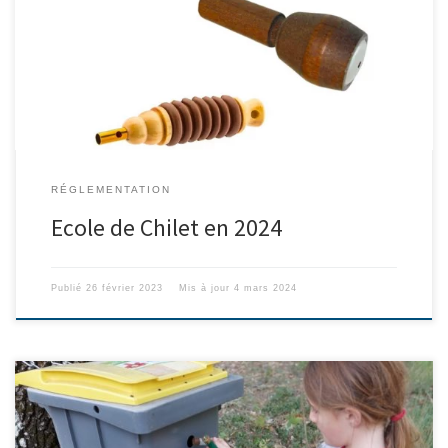
des disponibilités des élèves Jour choisi : chaque Lundi sauf férié
Horaire : 18 heures Durée du cours : De 1H à 1H30 Cotisation
annuelle : 10 euros / élève Matériel à emporter : Toutes sortes de
chilet Chant enseigné : Chiqueuse, […]
RÉGLEMENTATION
Ecole de Chilet en 2024
Publié
26 février 2023
Mis à jour
4 mars 2024