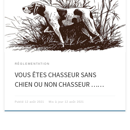
VENEZ DÉCOUVRIR LE TRAVAIL DU CHIEN D’ARRÊT Les jours de
lâchers (12/09 – 02/10 – 23/10 – 13/11 – 04/12 – 18/12/21 et 08 ou
15/01/2022), vous êtes invités à rejoindre quelques chasseurs du
Club Cynégétique d’Evenos qui seraient heureux de vous faire
découvrir ou redécouvrir le travail du […]
RÉGLEMENTATION
VOUS ÊTES CHASSEUR SANS
CHIEN OU NON CHASSEUR ……
Publié
12 août 2021
Mis à jour
12 août 2021