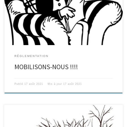
traditionnelles, il a été décidé deux journées d’action. La
première se déroulera le samedi 28 août où il est demandé à tous
les chasseurs varois de se rassembler devant la préfecture dés
10h. Là il sera remis une motion au […]
RÉGLEMENTATION
MOBILISONS-NOUS !!!!
Publié
17 août 2021
Mis à jour
17 août 2021