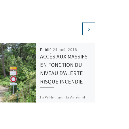
Publié
24 août 2018
ACCÈS AUX MASSIFS
EN FONCTION DU
NIVEAU D’ALERTE
RISQUE INCENDIE
La Préfecture du Var émet
quotidiennement une carte
matérialisant le niveau des
risques incendie par massif.
Pour mémoire, notre
commune apparait dans […]