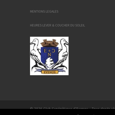
MENTIONS LEGALES
HEURES LEVER & COUCHER DU SOLEIL
© 2026
Club Cynégétique d'Evenos
– Tous droits ré