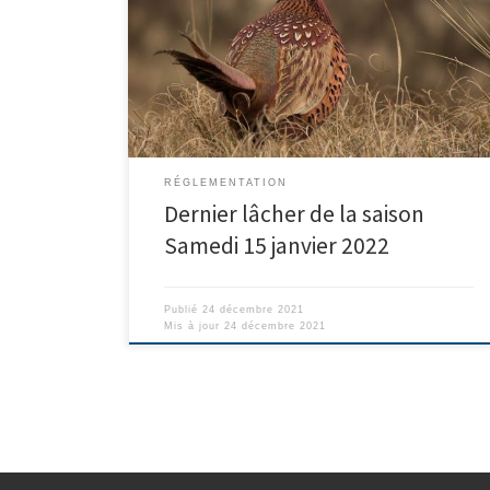
habituels le samedi 15 janvier 2022. Le Président et les
membres du Conseil d’Administration du Club
Cynégétique vous souhaitent de joyeuses fêtes de fin
d’année et tous leurs meilleurs vœux pour 2022.
RÉGLEMENTATION
Dernier lâcher de la saison
Samedi 15 janvier 2022
Publié
24 décembre 2021
Mis à jour
24 décembre 2021