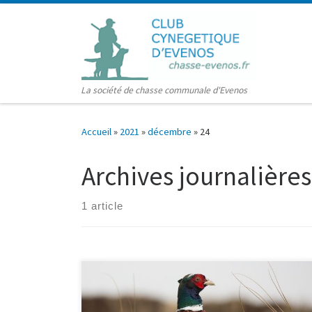
Passer au contenu
La société de chasse communale d'Evenos
Accueil
»
2021
»
décembre
»
24
Archives journalières
1 article
Le dernier lâcher de la saison aura lieu aux endroits