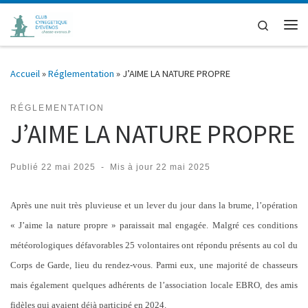
Passer au contenu
Search
Me
Accueil
»
Réglementation
»
J’AIME LA NATURE PROPRE
RÉGLEMENTATION
J’AIME LA NATURE PROPRE
Publié
22 mai 2025
-
Mis à jour
22 mai 2025
Après une nuit très pluvieuse et un lever du jour dans la brume, l’opération
« J’aime la nature propre » paraissait mal engagée. Malgré ces conditions
météorologiques défavorables 25 volontaires ont répondu présents au col du
Corps de Garde, lieu du rendez-vous. Parmi eux, une majorité de chasseurs
mais également quelques adhérents de l’association locale EBRO, des amis
fidèles qui avaient déjà participé en 2024.