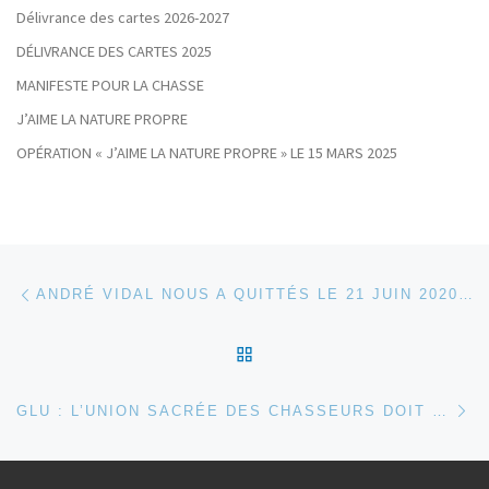
Délivrance des cartes 2026-2027
DÉLIVRANCE DES CARTES 2025
MANIFESTE POUR LA CHASSE
J’AIME LA NATURE PROPRE
OPÉRATION « J’AIME LA NATURE PROPRE » LE 15 MARS 2025
Parcourir les articles
Article précédent
ANDRÉ VIDAL NOUS A QUITTÉS LE 21 JUIN 2020…..
RETOUR À LA LISTE DES
Ar
GLU : L’UNION SACRÉE DES CHASSEURS DOIT RESSURGIR…